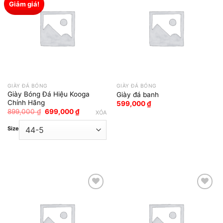
Giảm giá!
Add to wishlist
Add to wishlist
GIÀY ĐÁ BÓNG
GIÀY ĐÁ BÓNG
Giày Bóng Đá Hiệu Kooga
Giày đá banh
Chính Hãng
599,000
₫
Giá
Giá
899,000
₫
699,000
₫
XÓA
gốc
hiện
là:
tại
Size
899,000 ₫.
là:
699,000 ₫.
Add to wishlist
Add to wishlist