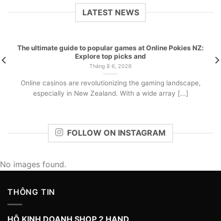
LATEST NEWS
The ultimate guide to popular games at Online Pokies NZ:
Explore top picks and
Tháng 8 6, 2026
Online casinos are revolutionizing the gaming landscape,
especially in New Zealand. With a wide array [...]
FOLLOW ON INSTAGRAM
No images found.
THÔNG TIN
HỘ KINH DOANH SHOP 2 HAND