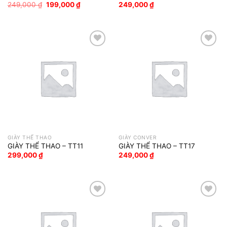
Giá
Giá
249,000
₫
199,000
₫
249,000
₫
gốc
hiện
là:
tại
249,000 ₫.
là:
199,000 ₫.
Add to wishlist
Add to wishlist
GIÀY THỂ THAO
GIÀY CONVER
GIÀY THỂ THAO – TT11
GIÀY THỂ THAO – TT17
299,000
₫
249,000
₫
Add to wishlist
Add to wishlist