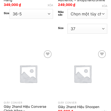
Hãng
Authentic – shop2hand.online
349,000
₫
249,000
₫
XÓA
XÓA
Màu
Size
sắc
Size
Add to wishlist
Add to wishlist
GIÀY CONVER
GIÀY CONVER
Giày 2hand Hiệu Converse
Giày 2hand Hiệu Shoopen
Chính Hãng –