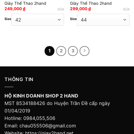
Giày Thể Thao 2hand
Giày Thể Thao 2hand
Add to wishlist
Add to wishlist
249,000
₫
299,000
₫
XÓA
XÓA
Size
Size
1
2
3
THÔNG TIN
HỘ KINH DOANH SHOP 2 HAND
MST 8534188426 do Huyện Trần Đề cấp ngày
01/04/2019
Hotline: 0984,055,506
Email: chau055506@gmail.com
Website: https://giay2hand.net