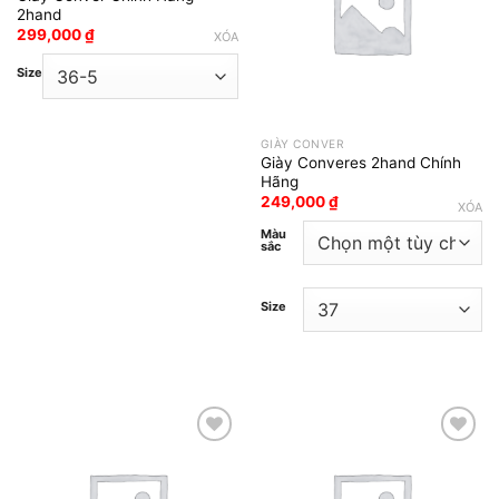
2hand
299,000
₫
XÓA
Size
GIÀY CONVER
Giày Converes 2hand Chính
Hãng
249,000
₫
XÓA
Màu
sắc
Size
Add to wishlist
Add to wishlist