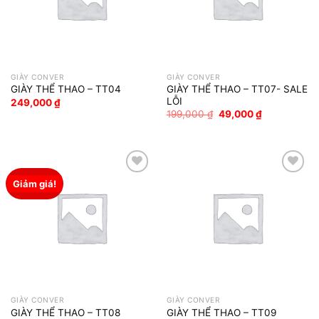
GIÀY CONVER
GIÀY CONVER
GIÀY THỂ THAO – TT07- SALE
GIÀY THỂ THAO – TT04
LỖI
249,000
₫
Giá
Giá
199,000
₫
49,000
₫
gốc
hiện
là:
tại
199,000 ₫.
là:
49,000 ₫.
Giảm giá!
Add to wishlist
Add to wishlist
GIÀY CONVER
GIÀY CONVER
GIÀY THỂ THAO – TT08
GIÀY THỂ THAO – TT09