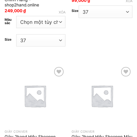
99,000
₫
XÓA
shop2hand.online
249,000
₫
Size
XÓA
Màu
sắc
Size
Add to wishlist
Add to wishlist
GIÀY CONVER
GIÀY CONVER
Giày 2hand Hiệu Shoopen Màu
Giày 2hand Hiệu Shoopen