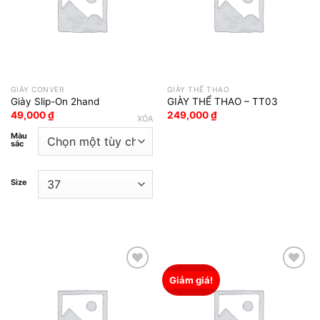
GIÀY CONVER
GIÀY THỂ THAO
Giày Slip-On 2hand
GIÀY THỂ THAO – TT03
49,000
₫
249,000
₫
XÓA
Màu
sắc
Size
Giảm giá!
Add to wishlist
Add to wishlist