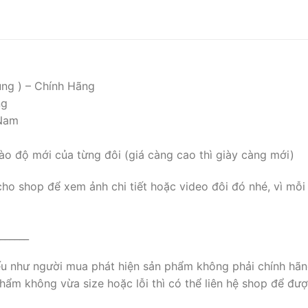
ụng ) – Chính Hãng
ng
 Nam
ào độ mới của từng đôi (giá càng cao thì giày càng mới)
cho shop để xem ảnh chi tiết hoặc video đôi đó nhé, vì mỗi
______
nếu như người mua phát hiện sản phẩm không phải chính hãn
ẩm không vừa size hoặc lỗi thì có thể liên hệ shop để đượ