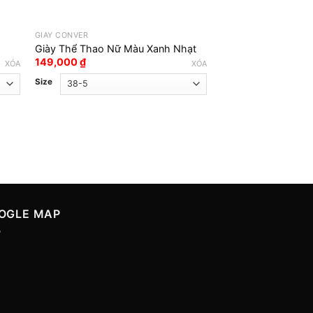
GIÀY CONVER
GIÀY CONVER
Giày Thể Thao Nữ Màu Xanh Nhạt
Giày Thể Thao 2ha
149,000
₫
99,000
₫
XÓA
XÓA
Size
Màu sắc
Size
OGLE MAP