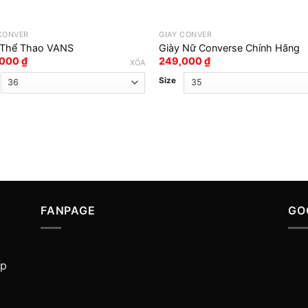
 CONVER
GIÀY CONVER
 Thể Thao VANS
Giày Nữ Converse Chính Hãng
,000
₫
249,000
₫
XÓA
Size
FANPAGE
GO
ấp