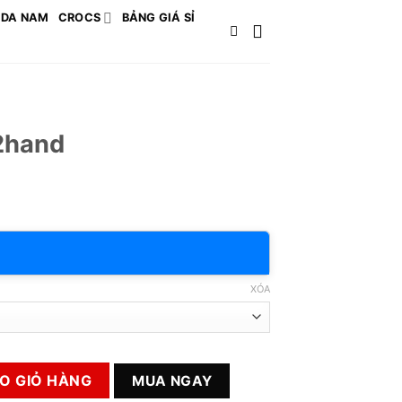
 DA NAM
CROCS
BẢNG GIÁ SỈ
2hand
XÓA
g
O GIỎ HÀNG
MUA NGAY