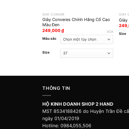
GIÀY CONVER
GIÀY
Giày Converes Chính Hãng Cổ Cao
Giày
Màu Đen
249
249,000
₫
XÓA
Size
Màu sắc
Size
THÔNG TIN
HỘ KINH DOANH SHOP 2 HAND
MST 8534188426 do Huyện Trần Đề c
ngày 01/04/2019
Hotline: 0984,055,506