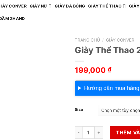
GIÀY CONVER
GIÀY NỮ
GIÀY ĐÁ BÓNG
GIÀY THỂ THAO
GIÀY
ĐẦM 2HAND
TRANG CHỦ
/
GIÀY CONVER
Giày Thể Thao 
199,000
₫
Hướng dẫn mua hàng
Size
Giày Thể Thao 2hand số lượn
THÊM VÀ