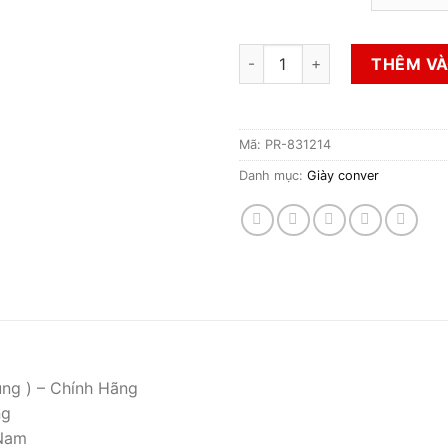
Giày Converes Chính Hãng Cổ
THÊM VÀ
Mã:
PR-831214
Danh mục:
Giày conver
ụng ) – Chính Hãng
ng
 Nam