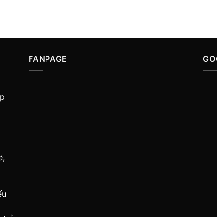
FANPAGE
GO
ấp
ề,
ếu