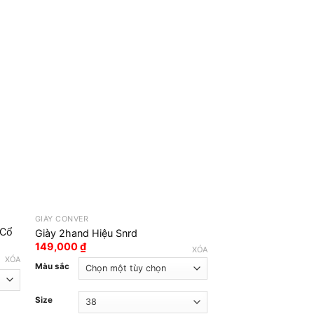
GIÀY CONVER
GIÀY CONVER
 Cổ
Giày 2hand Hiệu Snrd
Giày Thể Thao 2ha
149,000
₫
249,000
₫
XÓA
XÓA
Màu sắc
Size
Size