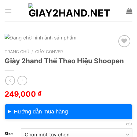
Skip
to
content
TRANG CHỦ
/
GIÀY CONVER
Add to wishlist
Giày 2hand Thể Thao Hiệu Shoopen
249,000
₫
Hướng dẫn mua hàng
XÓA
Size