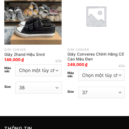
Add to wishlist
Add to wishlist
GIÀY CONVER
GIÀY CONVER
Giày Converes Chính Hãng Cổ
Giày 2hand Hiệu Snrd
Cao Màu Đen
149,000
₫
XÓA
249,000
₫
XÓA
Màu
sắc
Màu
sắc
Size
Size
THÔNG TIN