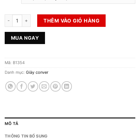
Giày 2hand Thể Thao Hiệu Shoopen số lượng
THÊM VÀO GIỎ HÀNG
MUA NGAY
Mã:
B1354
Danh mục:
Giày conver
MÔ TẢ
THÔNG TIN BỔ SUNG