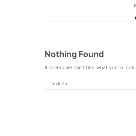
Skip
to
content
Nothing Found
It seems we can’t find what you’re look