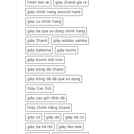
fresh bet uk
giay 2hand gia re
giay chinh hang second hand
giay cu chinh hang
giay da qua su dung chinh hang
giày 2hand
giày adidas samba
giày ballerina
giày boots
giày boots mũi tròn
giày bóng đá 2hand
giày bóng đá đã qua sử dụng
Giày Cao Gót
giày cao gót đính đá
Giày Chính Hãng 2hand
giày cũ
giày da
giày da cũ
giày da hà nội
giày like new