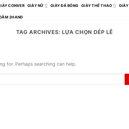
GIÀY CONVER
GIÀY NỮ
GIÀY ĐÁ BÓNG
GIÀY THỂ THAO
GIÀY
ĐẦM 2HAND
TAG ARCHIVES:
LỰA CHỌN DÉP LÊ
ing for. Perhaps searching can help.