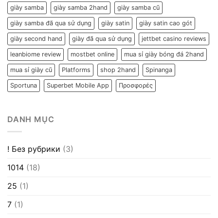
giày samba
giày samba 2hand
giày samba cũ
giày samba đã qua sử dụng
giày satin
giày satin cao gót
giày second hand
giày đã qua sử dụng
jettbet casino reviews
leanbiome review
mostbet online
mua sỉ giày bóng đá 2hand
mua sỉ giày cũ
Platforms
shop 2hand
Spinanga
Sportuna
Superbet Mobile App
Προσφορές
DANH MỤC
! Без рубрики
(3)
1014
(18)
25
(1)
7
(1)