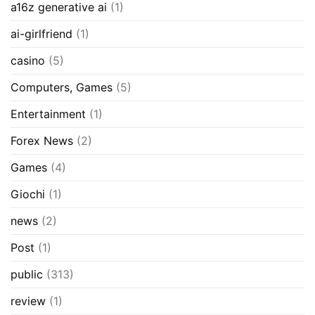
a16z generative ai
(1)
ai-girlfriend
(1)
casino
(5)
Computers, Games
(5)
Entertainment
(1)
Forex News
(2)
Games
(4)
Giochi
(1)
news
(2)
Post
(1)
public
(313)
review
(1)