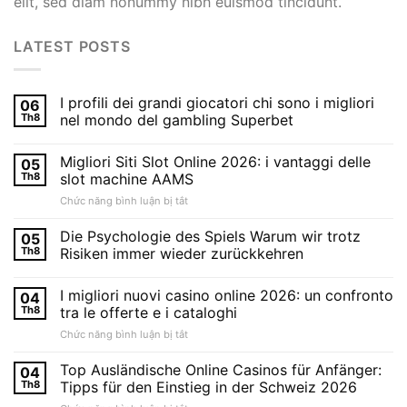
elit, sed diam nonummy nibh euismod tincidunt.
LATEST POSTS
I profili dei grandi giocatori chi sono i migliori
06
Th8
nel mondo del gambling Superbet
Migliori Siti Slot Online 2026: i vantaggi delle
05
Th8
slot machine AAMS
ở
Chức năng bình luận bị tắt
Migliori
Siti
Die Psychologie des Spiels Warum wir trotz
05
Slot
Th8
Risiken immer wieder zurückkehren
Online
2026:
I migliori nuovi casino online 2026: un confronto
i
04
vantaggi
Th8
tra le offerte e i cataloghi
delle
ở
Chức năng bình luận bị tắt
slot
I
machine
migliori
Top Ausländische Online Casinos für Anfänger:
04
AAMS
nuovi
Th8
Tipps für den Einstieg in der Schweiz 2026
casino