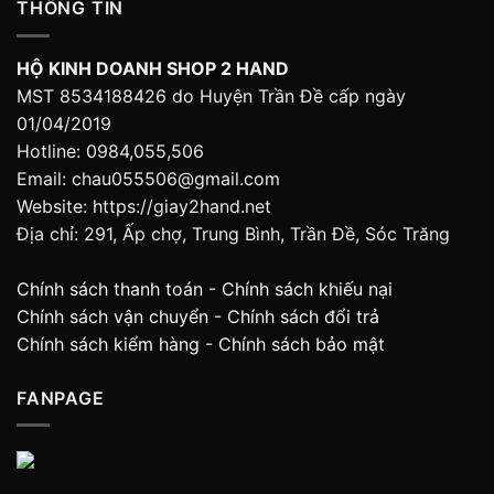
THÔNG TIN
HỘ KINH DOANH SHOP 2 HAND
MST 8534188426 do Huyện Trần Đề cấp ngày
01/04/2019
Hotline: 0984,055,506
Email: chau055506@gmail.com
Website: https://giay2hand.net
Địa chỉ: 291, Ấp chợ, Trung Bình, Trần Đề, Sóc Trăng
Chính sách thanh toán
-
Chính sách khiếu nại
Chính sách vận chuyển
-
Chính sách đổi trả
Chính sách kiểm hàng
-
Chính sách bảo mật
FANPAGE