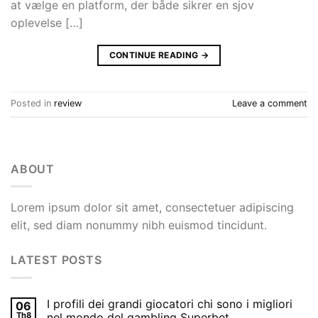
at vælge en platform, der både sikrer en sjov
oplevelse […]
CONTINUE READING
→
Posted in
review
Leave a comment
ABOUT
Lorem ipsum dolor sit amet, consectetuer adipiscing
elit, sed diam nonummy nibh euismod tincidunt.
LATEST POSTS
I profili dei grandi giocatori chi sono i migliori
06
Th8
nel mondo del gambling Superbet