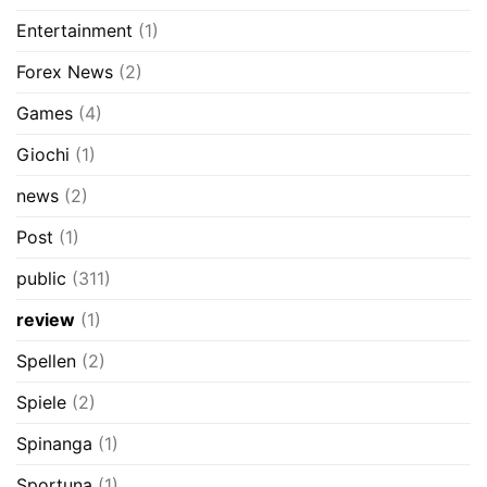
Entertainment
(1)
Forex News
(2)
Games
(4)
Giochi
(1)
news
(2)
Post
(1)
public
(311)
review
(1)
Spellen
(2)
Spiele
(2)
Spinanga
(1)
Sportuna
(1)