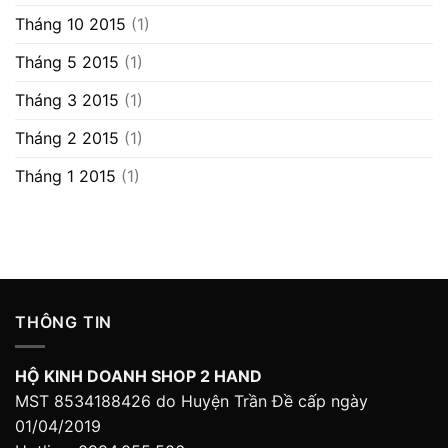
Tháng 10 2015
(1)
Tháng 5 2015
(1)
Tháng 3 2015
(1)
Tháng 2 2015
(1)
Tháng 1 2015
(1)
THÔNG TIN
HỘ KINH DOANH SHOP 2 HAND
MST 8534188426 do Huyện Trần Đề cấp ngày
01/04/2019