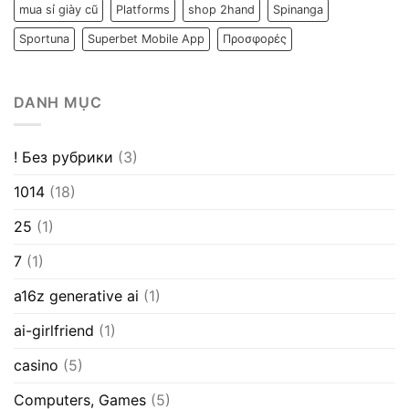
mua sỉ giày cũ
Platforms
shop 2hand
Spinanga
Sportuna
Superbet Mobile App
Προσφορές
DANH MỤC
! Без рубрики
(3)
1014
(18)
25
(1)
7
(1)
a16z generative ai
(1)
ai-girlfriend
(1)
casino
(5)
Computers, Games
(5)