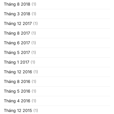
Tháng 8 2018
(1)
Tháng 3 2018
(1)
Tháng 12 2017
(1)
Tháng 8 2017
(1)
Tháng 6 2017
(1)
Tháng 5 2017
(1)
Tháng 1 2017
(1)
Tháng 12 2016
(1)
Tháng 8 2016
(1)
Tháng 5 2016
(1)
Tháng 4 2016
(1)
Tháng 12 2015
(1)