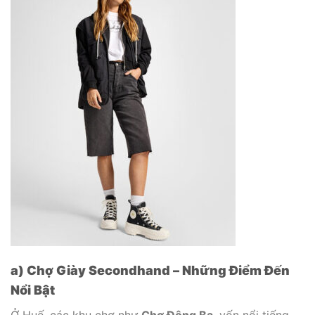
a) Chợ Giày Secondhand – Những Điểm Đến
Nổi Bật
Ở Huế, các khu chợ như
Chợ Đông Ba
, vốn nổi tiếng