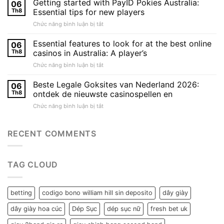
Getting started with PayID Pokies Australia:
06
Casinos
rewarding
Th8
Essential tips for new players
Australia:
welcome
ở
Chức năng bình luận bị tắt
your
bonuses
Getting
gateway
started
Essential features to look for at the best online
to
06
with
rewarding
Th8
casinos in Australia: A player’s
PayID
real
ở
Chức năng bình luận bị tắt
Pokies
money
Essential
Australia:
pokies
features
Beste Legale Goksites van Nederland 2026:
Essential
06
and
to
tips
Th8
ontdek de nieuwste casinospellen en
welcome
look
for
ở
Chức năng bình luận bị tắt
for
new
Beste
at
players
Legale
the
Goksites
RECENT COMMENTS
best
van
online
Nederland
casinos
2026:
in
TAG CLOUD
ontdek
Australia:
de
A
nieuwste
player’s
casinospellen
betting
codigo bono william hill sin deposito
dây giày
en
dây giày hoa cúc
Dép Sục
dép sục nữ
fresh bet uk