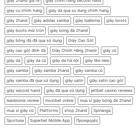
giay 2hand gia re
giay chinh hang second hand
giay cu chinh hang
giay da qua su dung chinh hang
giày 2hand
giày adidas samba
giày ballerina
giày boots
giày boots mũi tròn
giày bóng đá 2hand
giày bóng đá đã qua sử dụng
Giày Cao Gót
giày cao gót đính đá
Giày Chính Hãng 2hand
giày cũ
giày da
giày da cũ
giày da hà nội
giày like new
giày samba
giày samba 2hand
giày samba cũ
giày samba đã qua sử dụng
giày satin
giày satin cao gót
giày second hand
giày đã qua sử dụng
jettbet casino reviews
leanbiome review
mostbet online
mua sỉ giày bóng đá 2hand
mua sỉ giày cũ
Platforms
shop 2hand
Spinanga
Sportuna
Superbet Mobile App
Προσφορές