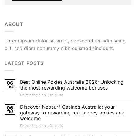
ABOUT
Lorem ipsum dolor sit amet, consectetuer adipiscing
elit, sed diam nonummy nibh euismod tincidunt.
LATEST POSTS
Best Online Pokies Australia 2026: Unlocking
06
Th8
the most rewarding welcome bonuses
ở
Chức năng bình luận bị tắt
Best
Online
Discover Neosurf Casinos Australia: your
06
Pokies
Th8
gateway to rewarding real money pokies and
Australia
welcome
2026:
ở
Chức năng bình luận bị tắt
Unlocking
Discover
the
Neosurf
most