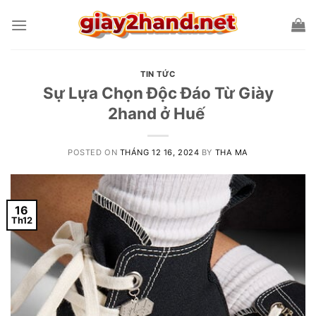
Skip
to
content
TIN TỨC
Sự Lựa Chọn Độc Đáo Từ Giày
2hand ở Huế
POSTED ON
THÁNG 12 16, 2024
BY
THA MA
16
Th12