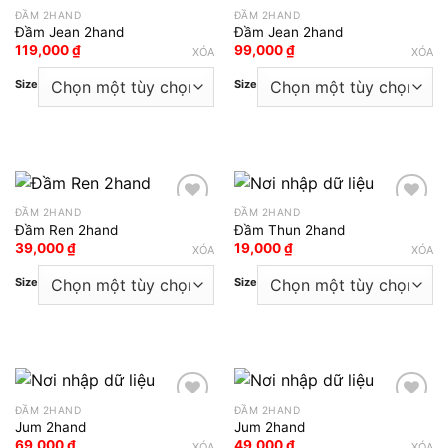
ĐẦM 2HAND
ĐẦM 2HAND
Đầm Jean 2hand
Đầm Jean 2hand
Add to wishlist
Add to wishlist
119,000
₫
99,000
₫
XÓA
XÓA
Size
Size
ĐẦM 2HAND
ĐẦM 2HAND
Đầm Ren 2hand
Đầm Thun 2hand
Add to wishlist
Add to wishlist
39,000
₫
19,000
₫
XÓA
XÓA
Size
Size
ĐẦM 2HAND
ĐẦM 2HAND
Jum 2hand
Jum 2hand
Add to wishlist
Add to wishlist
69,000
₫
49,000
₫
XÓA
XÓA