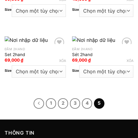
Size
Size
ĐẦM 2HAND
ĐẦM 2HAND
Set 2hand
Sét 2hand
Add to wishlist
Add to wishlist
69,000
₫
69,000
₫
XÓA
XÓA
Size
Size
1
2
3
4
5
THÔNG TIN