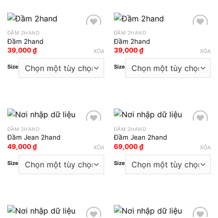
ĐẦM 2HAND
ĐẦM 2HAND
Đầm 2hand
Đầm 2hand
Add to wishlist
Add to wishlist
39,000
₫
39,000
₫
XÓA
XÓA
Size
Size
ĐẦM 2HAND
ĐẦM 2HAND
Đầm Jean 2hand
Đầm Jean 2hand
Add to wishlist
Add to wishlist
49,000
₫
69,000
₫
XÓA
XÓA
Size
Size