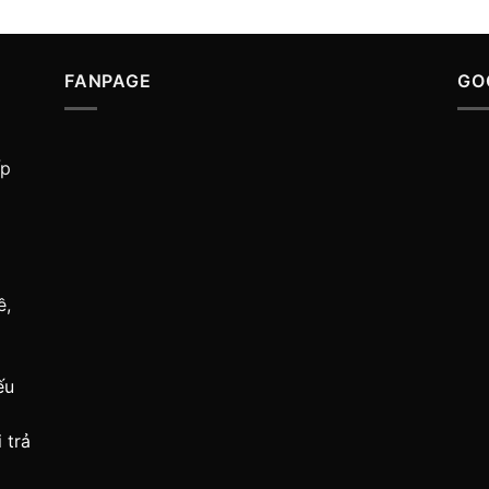
FANPAGE
GO
ấp
ề,
ếu
 trả