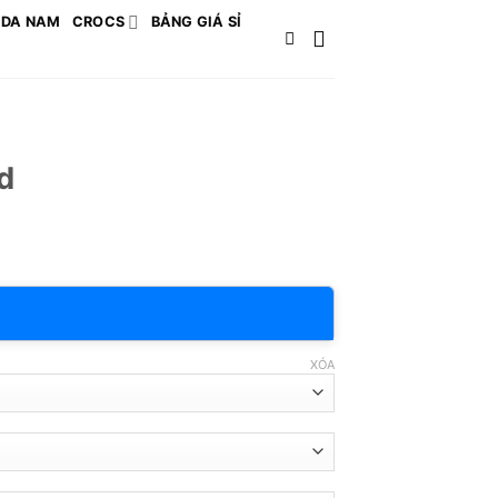
 DA NAM
CROCS
BẢNG GIÁ SỈ
d
XÓA