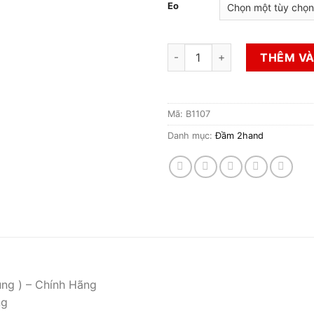
Eo
Đầm Jean 2hand số lượng
THÊM VÀ
Mã:
B1107
Danh mục:
Đầm 2hand
ụng ) – Chính Hãng
ng