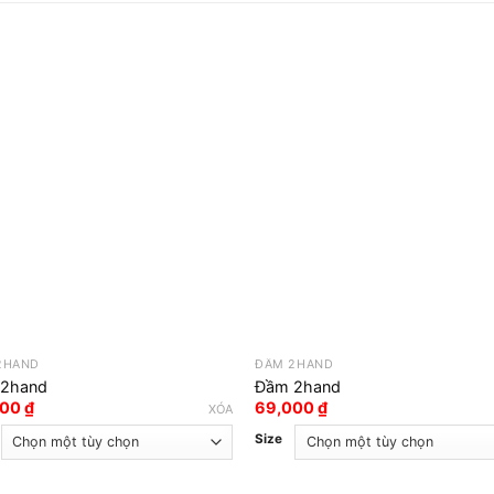
2HAND
ĐẦM 2HAND
2hand
Đầm 2hand
000
₫
69,000
₫
XÓA
Size