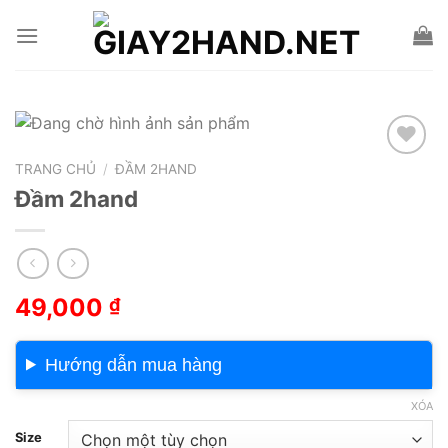
Skip
to
content
TRANG CHỦ
/
ĐẦM 2HAND
Add to wishlist
Đầm 2hand
49,000
₫
Hướng dẫn mua hàng
XÓA
Size