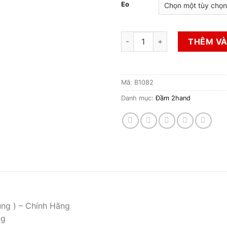
Eo
Đầm 2hand số lượng
THÊM VÀ
Mã:
B1082
Danh mục:
Đầm 2hand
ụng ) – Chính Hãng
ng