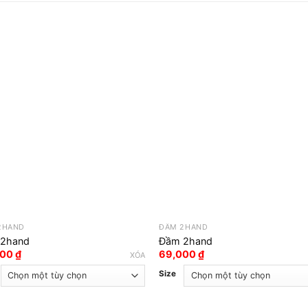
2HAND
ĐẦM 2HAND
2hand
Đầm 2hand
000
₫
69,000
₫
XÓA
Size