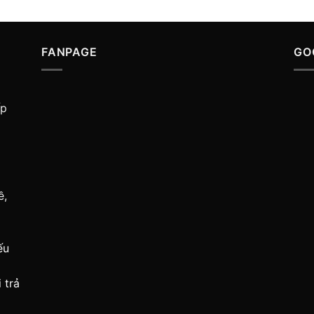
FANPAGE
GO
ấp
ề,
ếu
 trả