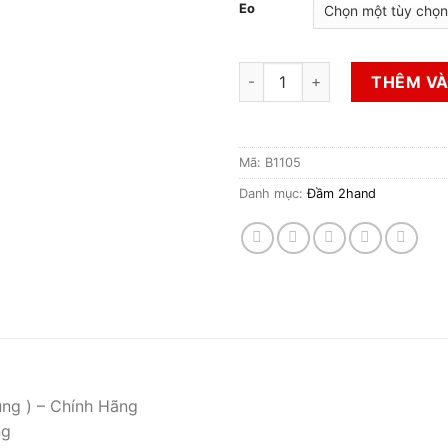
Eo
Đầm 2hand số lượng
THÊM VÀ
Mã:
B1105
Danh mục:
Đầm 2hand
ụng ) – Chính Hãng
ng