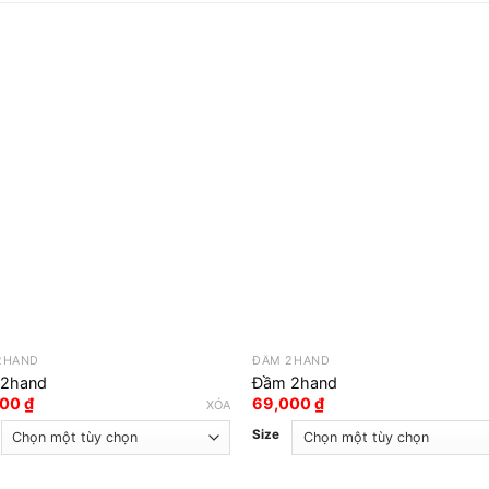
2HAND
ĐẦM 2HAND
2hand
Đầm 2hand
000
₫
69,000
₫
XÓA
Size