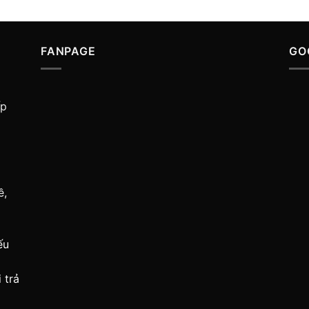
FANPAGE
GO
ấp
ề,
ếu
 trả