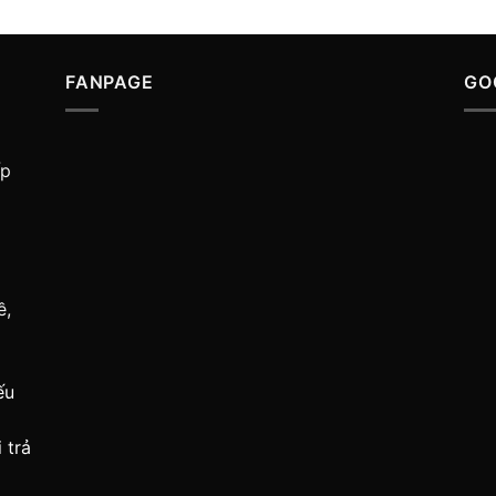
FANPAGE
GO
ấp
ề,
ếu
 trả