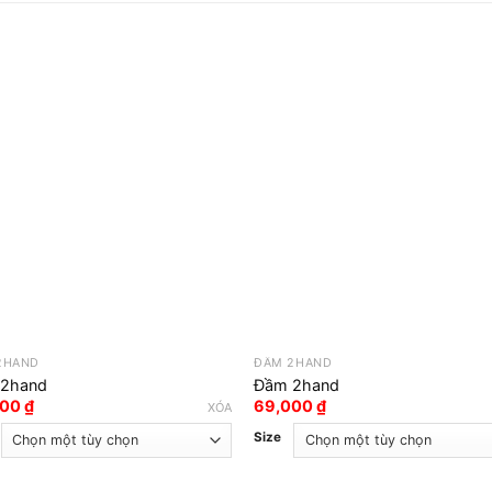
2HAND
ĐẦM 2HAND
2hand
Đầm 2hand
000
₫
69,000
₫
XÓA
Size