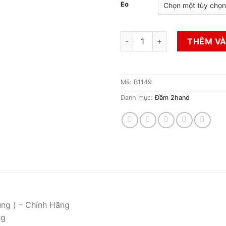
Eo
Đầm 2hand số lượng
THÊM VÀ
Mã:
B1149
Danh mục:
Đầm 2hand
ụng ) – Chính Hãng
ng