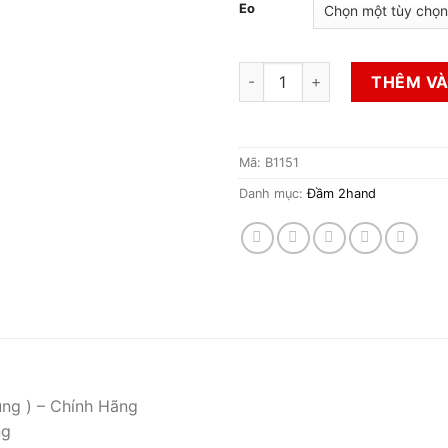
Eo
Đầm 2hand số lượng
THÊM VÀ
Mã:
B1151
Danh mục:
Đầm 2hand
ụng ) – Chính Hãng
ng