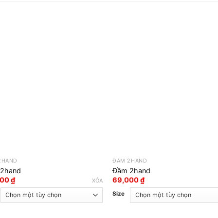
2HAND
ĐẦM 2HAND
2hand
Đầm 2hand
000
₫
69,000
₫
XÓA
Size