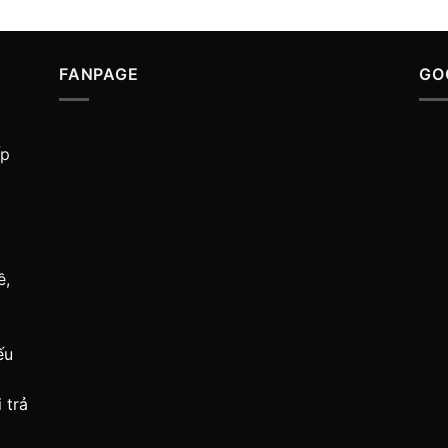
FANPAGE
GO
ấp
ề,
ếu
 trả