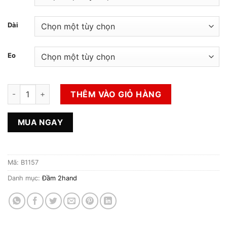
Dài
Eo
Đầm 2hand số lượng
THÊM VÀO GIỎ HÀNG
MUA NGAY
Mã:
B1157
Danh mục:
Đầm 2hand