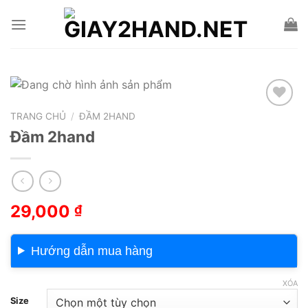
Skip
to
content
TRANG CHỦ
/
ĐẦM 2HAND
Add to wishlist
Đầm 2hand
29,000
₫
Hướng dẫn mua hàng
XÓA
Size