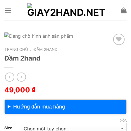
Skip
to
content
TRANG CHỦ
/
ĐẦM 2HAND
Add to wishlist
Đầm 2hand
49,000
₫
Hướng dẫn mua hàng
XÓA
Size