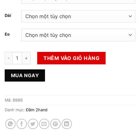
Dài
Eo
Đầm 2hand số lượng
THÊM VÀO GIỎ HÀNG
MUA NGAY
Mã:
B986
Danh mục:
Đầm 2hand