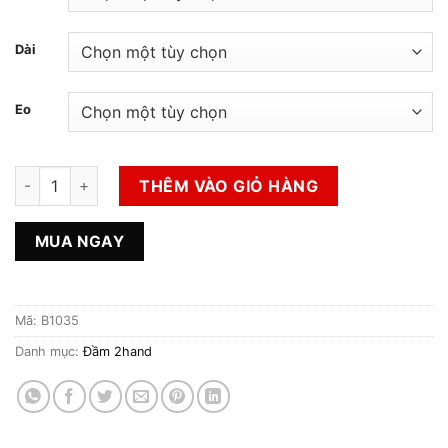
Dài
Eo
Đầm 2hand số lượng
THÊM VÀO GIỎ HÀNG
MUA NGAY
Mã:
B1035
Danh mục:
Đầm 2hand