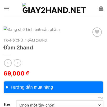
Skip
to
content
TRANG CHỦ
/
ĐẦM 2HAND
Add to wishlist
Đầm 2hand
69,000
₫
Hướng dẫn mua hàng
XÓA
Size