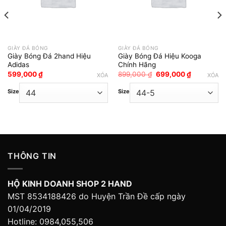
GIÀY ĐÁ BÓNG
GIÀY ĐÁ BÓNG
Giày Bóng Đá 2hand Hiệu
Giày Bóng Đá Hiệu Kooga
Adidas
Chính Hãng
Giá
Giá
599,000
₫
899,000
₫
699,000
₫
XÓA
XÓA
gốc
hiện
là:
tại
Size
Size
899,000 ₫.
là:
699,000 ₫
THÔNG TIN
HỘ KINH DOANH SHOP 2 HAND
MST 8534188426 do Huyện Trần Đề cấp ngày
01/04/2019
Hotline: 0984,055,506