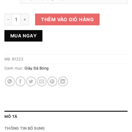
Giày 2hand Đá Bóng Hiệu Nike số lượng
THÊM VÀO GIỎ HÀNG
MUA NGAY
Mã:
B1223
Danh mục:
Giày Đá Bóng
MÔ TẢ
THÔNG TIN BỔ SUNG