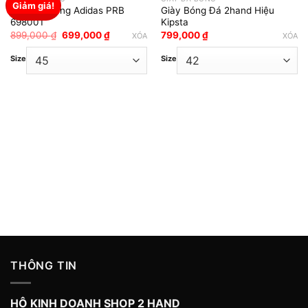
Giảm giá!
Giày Đá Bóng Adidas PRB
Giày Bóng Đá 2hand Hiệu
Add to wishlist
Add to wishlist
698001
Kipsta
Giá
Giá
899,000
₫
699,000
₫
799,000
₫
XÓA
XÓA
gốc
hiện
là:
tại
Size
Size
899,000 ₫.
là:
699,000 ₫.
THÔNG TIN
HỘ KINH DOANH SHOP 2 HAND