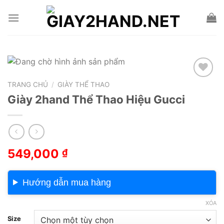
Skip
to
content
TRANG CHỦ
/
GIÀY THỂ THAO
Add to wishlist
Giày 2hand Thể Thao Hiệu Gucci
549,000
₫
Hướng dẫn mua hàng
XÓA
Size