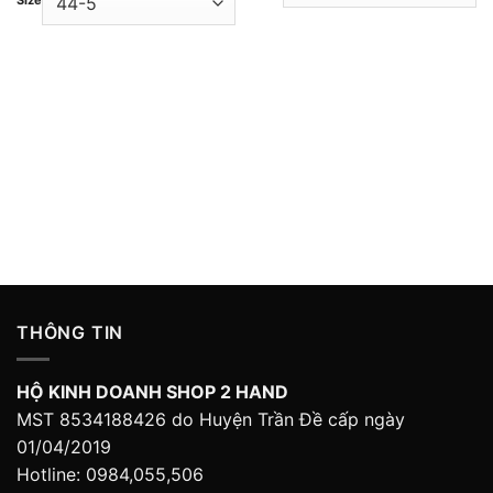
299,000 ₫
Size
899,000 ₫.
là:
699,000 ₫.
THÔNG TIN
HỘ KINH DOANH SHOP 2 HAND
MST 8534188426 do Huyện Trần Đề cấp ngày
01/04/2019
Hotline: 0984,055,506