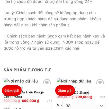
liên hệ shop để được hỗ trợ đổi trong vòng 24H.
Lưu ý: Chính sách đổi hàng sẽ không áp dụng cho
trường hợp khách hàng đã sử dụng sản phẩm, khách
hàng đổi ý sau khi nhận sản phẩm ạ.
– Chính sách bảo hành: Shop cam kết bảo hành keo và
lỗi trong vòng 7 ngày sử dụng. INBOX shop ngay để
được hỗ trợ và tư vấn size chính xác nhé
SẢN PHẨM TƯƠNG TỰ
GIÀY ĐÁ BÓNG
GIÀY ĐÁ BÓNG
Giảm giá!
Giảm giá!
Giày Bóng Đá Hiệu Kooga
Giày Bóng Đá 2hand
Add to wishlist
Add to wishlist
Chính Hãng
Giá
Giá
399,000
₫
299,000
₫
XÓA
gốc
hiện
Giá
Giá
899,000
₫
699,000
₫
XÓA
là:
tại
gốc
hiện
Size
399,000 ₫.
là:
là:
tại