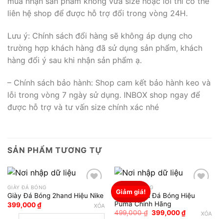
mua nhận sản phẩm không vừa size hoặc lỗi thì có thể
liên hệ shop để được hỗ trợ đổi trong vòng 24H.
Lưu ý: Chính sách đổi hàng sẽ không áp dụng cho
trường hợp khách hàng đã sử dụng sản phẩm, khách
hàng đổi ý sau khi nhận sản phẩm ạ.
– Chính sách bảo hành: Shop cam kết bảo hành keo và
lỗi trong vòng 7 ngày sử dụng. INBOX shop ngay để
được hỗ trợ và tư vấn size chính xác nhé
SẢN PHẨM TƯƠNG TỰ
GIÀY ĐÁ BÓNG
GIÀY ĐÁ BÓNG
Giảm giá!
Giày 2hand Đá Bóng Hiệu
Giày Đá Bóng 2hand Hiệu Nike
Add to wishlist
Add to wishlist
Puma Chính Hãng
399,000
₫
XÓA
Giá
Giá
499,000
₫
399,000
₫
XÓA
gốc
hiện