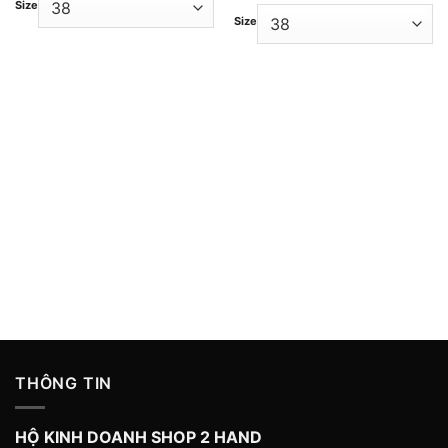
Size
là:
tại
Size
499,000 ₫.
là:
399,000 ₫
THÔNG TIN
HỘ KINH DOANH SHOP 2 HAND