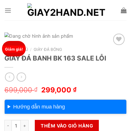
Skip
to
content
Giảm giá!
TRANG CHỦ
/
GIÀY ĐÁ BÓNG
Add to wishlist
GIÀY ĐÁ BANH BK 163 SALE LỖI
Giá
Giá
699,000
299,000
₫
₫
gốc
hiện
là:
tại
Hướng dẫn mua hàng
699,000 ₫.
là:
299,000 ₫.
GIÀY ĐÁ BANH BK 163 SALE LỖI số lượng
THÊM VÀO GIỎ HÀNG