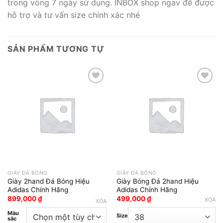
trong vòng 7 ngày sử dụng. INBOX shop ngav để được
hỗ trợ và tư vấn size chính xác nhé
SẢN PHẨM TƯƠNG TỰ
Add to wishlist
Add to wishlist
GIÀY ĐÁ BÓNG
GIÀY ĐÁ BÓNG
Giày 2hand Đá Bóng Hiệu
Giày Bóng Đá 2hand Hiệu
Adidas Chính Hãng
Adidas Chính Hãng
899,000
₫
499,000
₫
XÓA
XÓA
Màu
Size
sắc