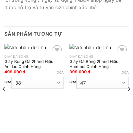
lỗi trong vòng 7 ngày sử dụng. INBOX shop ngay để
được hỗ trợ và tư vấn size chính xác nhé
SẢN PHẨM TƯƠNG TỰ
GIÀY ĐÁ BÓNG
GIÀY ĐÁ BÓNG
Giày Bóng Đá 2hand Hiệu
Giày Đá Bóng 2hand Hiệu
Add to wishlist
Add to wishlist
Adidas Chính Hãng
Hummel Chính Hãng
499,000
₫
399,000
₫
XÓA
XÓA
Size
Size
₫.