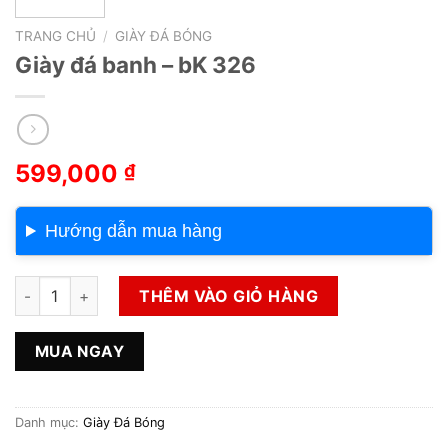
TRANG CHỦ
/
GIÀY ĐÁ BÓNG
Giày đá banh – bK 326
599,000
₫
Hướng dẫn mua hàng
Giày đá banh - bK 326 số lượng
THÊM VÀO GIỎ HÀNG
MUA NGAY
Danh mục:
Giày Đá Bóng