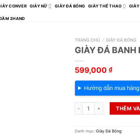
GIÀY CONVER
GIÀY NỮ
GIÀY ĐÁ BÓNG
GIÀY THỂ THAO
GIÀY
ĐẦM 2HAND
TRANG CHỦ
/
GIÀY ĐÁ BÓNG
GIÀY ĐÁ BANH 
599,000
₫
Hướng dẫn mua hàng
GIÀY ĐÁ BANH BK148 số lượ
THÊM VÀ
Danh mục:
Giày Đá Bóng