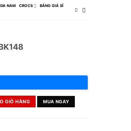
 DA NAM
CROCS
BẢNG GIÁ SỈ
BK148
ng
O GIỎ HÀNG
MUA NGAY