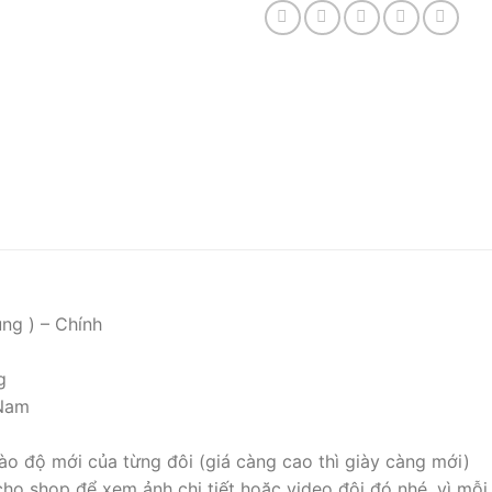
ng ) – Chính
g
 Nam
ào độ mới của từng đôi (giá càng cao thì giày càng mới)
cho shop để xem ảnh chi tiết hoặc video đôi đó nhé, vì mỗi