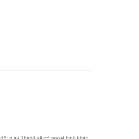
 đôi giày 2hand sẽ có ngoại hình khác