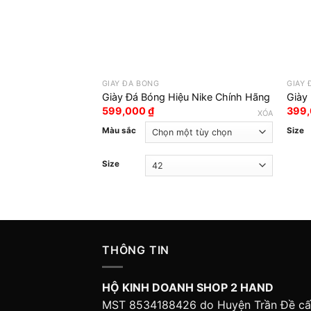
GIÀY ĐÁ BÓNG
GIÀY 
Giày Đá Bóng Hiệu Nike Chính Hãng
Giày
599,000
₫
399
XÓA
Màu sắc
Size
Size
THÔNG TIN
HỘ KINH DOANH SHOP 2 HAND
MST 8534188426 do Huyện Trần Đề c