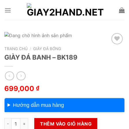
Skip
to
content
TRANG CHỦ
/
GIÀY ĐÁ BÓNG
Add to wishlist
GIÀY ĐÁ BANH – BK189
699,000
₫
Hướng dẫn mua hàng
GIÀY ĐÁ BANH – BK189 số lượng
THÊM VÀO GIỎ HÀNG