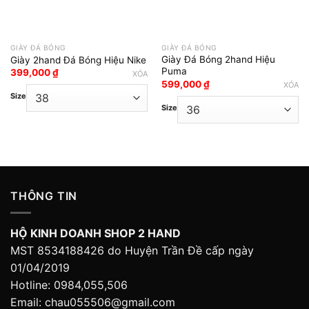
GIÀY ĐÁ BÓNG
GIÀY ĐÁ BÓNG
Giày Đá Bóng 2hand Hiệu
Giày 2hand Đá Bóng Hiệu Nike
Puma
399,000
₫
XÓA
599,000
₫
XÓA
Size
Size
THÔNG TIN
HỘ KINH DOANH SHOP 2 HAND
MST 8534188426 do Huyện Trần Đề cấp ngày
01/04/2019
Hotline: 0984,055,506
Email: chau055506@gmail.com