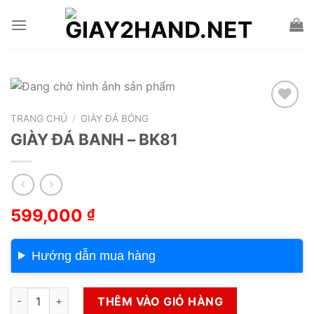
Skip
to
content
TRANG CHỦ
/
GIÀY ĐÁ BÓNG
Add to wishlist
GIÀY ĐÁ BANH – BK81
599,000
₫
Hướng dẫn mua hàng
GIÀY ĐÁ BANH - BK81 số lượng
THÊM VÀO GIỎ HÀNG