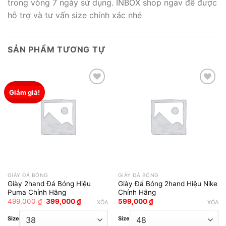
trong vòng 7 ngày sử dụng. INBOX shop ngav để được
hỗ trợ và tư vấn size chính xác nhé
SẢN PHẨM TƯƠNG TỰ
Giảm giá!
Add to wishlist
Add to wishlist
GIÀY ĐÁ BÓNG
GIÀY ĐÁ BÓNG
Giày 2hand Đá Bóng Hiệu
Giày Đá Bóng 2hand Hiệu Nike
Puma Chính Hãng
Chính Hãng
Giá
Giá
499,000
₫
399,000
₫
599,000
₫
XÓA
XÓA
gốc
hiện
là:
tại
Size
Size
499,000 ₫.
là: