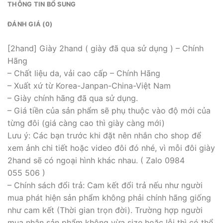
THÔNG TIN BỔ SUNG
ĐÁNH GIÁ (0)
[2hand] Giày 2hand ( giày đã qua sử dụng ) – Chính
Hãng
– Chất liệu da, vải cao cấp – Chính Hãng
– Xuất xứ từ Korea-Janpan-China-Việt Nam
– Giày chính hãng đã qua sử dụng.
– Giá tiền của sản phẩm sẽ phụ thuộc vào độ mới của
từng đôi (giá càng cao thì giày càng mới)
Lưu ý: Các bạn trước khi đặt nên nhắn cho shop để
xem ảnh chi tiết hoặc video đôi đó nhé, vì mỗi đôi giày
2hand sẽ có ngoại hình khác nhau. ( Zalo 0984
055 506 )
– Chính sách đổi trả: Cam kết đổi trả nếu như người
mua phát hiện sản phẩm không phải chính hãng giống
như cam kết (Thời gian trọn đời). Trường hợp người
mua nhận sản phẩm không vừa size hoặc lỗi thì có thể