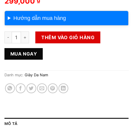
299,000
₫
Hướng dẫn mua hàng
Giày da nam – Da thật 100% – G59 số lượng
THÊM VÀO GIỎ HÀNG
MUA NGAY
Danh mục:
Giày Da Nam
MÔ TẢ