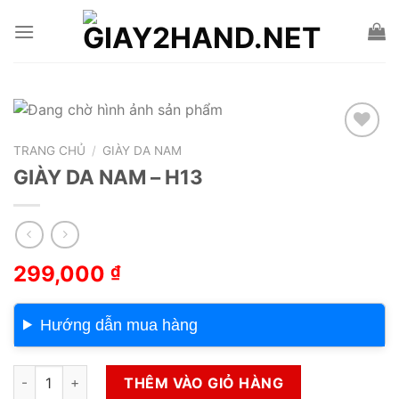
Skip
to
content
TRANG CHỦ
/
GIÀY DA NAM
Add to wishlist
GIÀY DA NAM – H13
299,000
₫
Hướng dẫn mua hàng
GIÀY DA NAM – H13 số lượng
THÊM VÀO GIỎ HÀNG