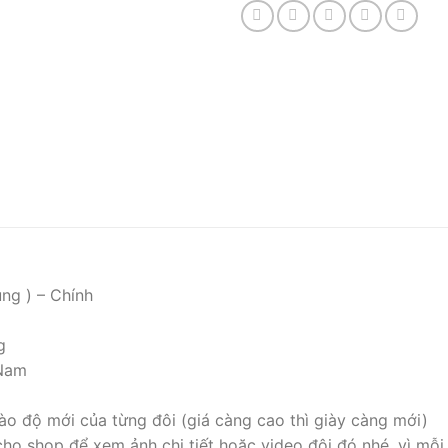
ng ) – Chính
g
 Nam
ào độ mới của từng đôi (giá càng cao thì giày càng mới)
cho shop để xem ảnh chi tiết hoặc video đôi đó nhé, vì mỗi