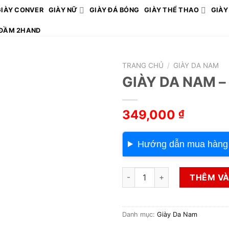
GIÀY CONVER
GIÀY NỮ
GIÀY ĐÁ BÓNG
GIÀY THỂ THAO
GIÀY
ĐẦM 2HAND
TRANG CHỦ
/
GIÀY DA NAM
GIÀY DA NAM –
349,000
₫
Hướng dẫn mua hàng
GIÀY DA NAM – H23 số lượng
THÊM VÀ
Danh mục:
Giày Da Nam