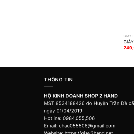
GIÀY 
GIÀY
249
THÔNG TIN
HỘ KINH DOANH SHOP 2 HAND
MST 8534188426 do Huyện Trần Đề c
ngày 01/04/2019
Hotline: 0984,055,506
Email: chau055506@gmail.com
Website: https://giay2hand.net