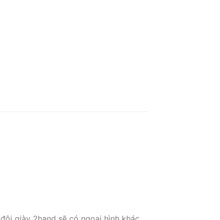
 đôi giày 2hand sẽ có ngoại hình khác