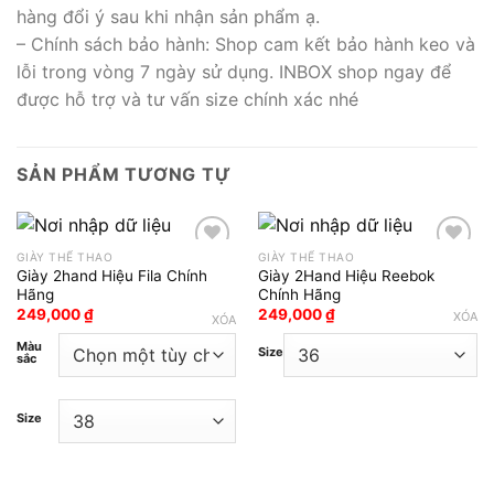
hàng đổi ý sau khi nhận sản phẩm ạ.
– Chính sách bảo hành: Shop cam kết bảo hành keo và
lỗi trong vòng 7 ngày sử dụng. INBOX shop ngay để
được hỗ trợ và tư vấn size chính xác nhé
SẢN PHẨM TƯƠNG TỰ
GIÀY THỂ THAO
GIÀY THỂ THAO
Giày 2hand Hiệu Fila Chính
Giày 2Hand Hiệu Reebok
Add to wishlist
Add to wishlist
Hãng
Chính Hãng
249,000
₫
249,000
₫
XÓA
XÓA
Màu
Size
sắc
Size