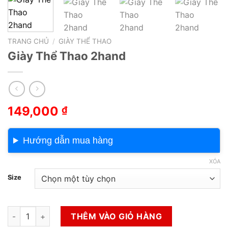
TRANG CHỦ
/
GIÀY THỂ THAO
Giày Thể Thao 2hand
149,000
₫
Hướng dẫn mua hàng
XÓA
Size
Giày Thể Thao 2hand số lượng
THÊM VÀO GIỎ HÀNG