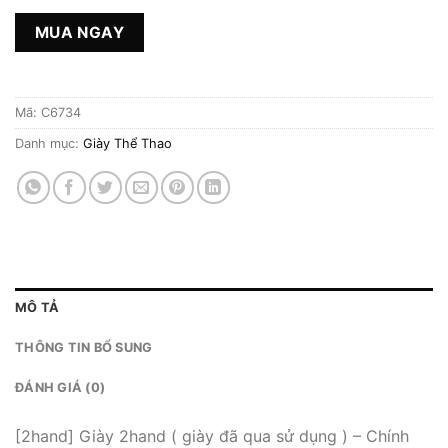
MUA NGAY
Mã:
C6734
Danh mục:
Giày Thể Thao
MÔ TẢ
THÔNG TIN BỔ SUNG
ĐÁNH GIÁ (0)
[2hand] Giày 2hand ( giày đã qua sử dụng ) – Chính