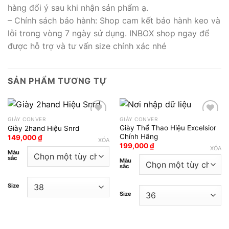
hàng đổi ý sau khi nhận sản phẩm ạ.
– Chính sách bảo hành: Shop cam kết bảo hành keo và
lỗi trong vòng 7 ngày sử dụng. INBOX shop ngay để
được hỗ trợ và tư vấn size chính xác nhé
SẢN PHẨM TƯƠNG TỰ
GIÀY CONVER
GIÀY CONVER
Giày Thể Thao Hiệu Excelsior
Giày 2hand Hiệu Snrd
Add to wishlist
Add to wishlist
Chính Hãng
149,000
₫
XÓA
199,000
₫
XÓA
Màu
sắc
Màu
sắc
Size
Size