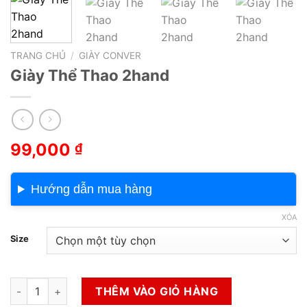
TRANG CHỦ
/
GIÀY CONVER
Giày Thể Thao 2hand
99,000
₫
Hướng dẫn mua hàng
XÓA
Size
Giày Thể Thao 2hand số lượng
THÊM VÀO GIỎ HÀNG