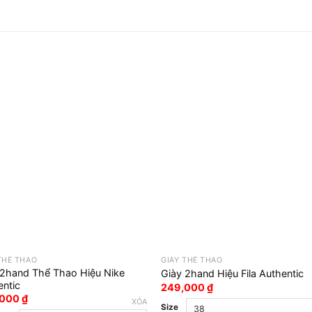
THỂ THAO
GIÀY THỂ THAO
 2hand Thể Thao Hiệu Nike
Giày 2hand Hiệu Fila Authentic
entic
249,000
₫
,000
₫
XÓA
Size