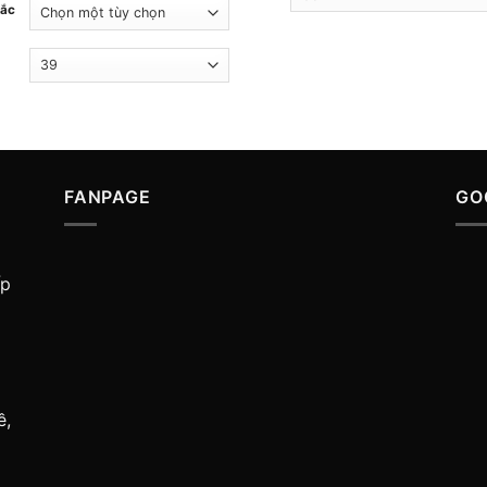
sắc
FANPAGE
GO
ấp
ề,