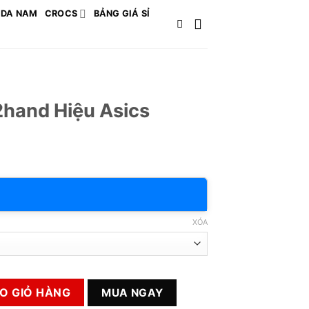
 DA NAM
CROCS
BẢNG GIÁ SỈ
2hand Hiệu Asics
XÓA
cs số lượng
O GIỎ HÀNG
MUA NGAY