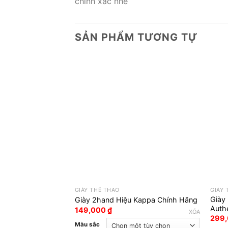
chính xác nhé
SẢN PHẨM TƯƠNG TỰ
GIÀY THỂ THAO
GIÀY 
Giày
Giày 2hand Hiệu Kappa Chính Hãng
Auth
149,000
₫
XÓA
299
Màu sắc