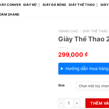
GIÀY CONVER
GIÀY NỮ
GIÀY ĐÁ BÓNG
GIÀY THỂ THAO
GIÀY
ĐẦM 2HAND
TRANG CHỦ
/
GIÀY THỂ THAO
Giày Thể Thao 
299,000
₫
Hướng dẫn mua hàng
Size
Giày Thể Thao 2hand Hiệu Asi
THÊM VÀ