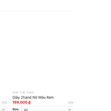
GIÀY THỂ THAO
GIÀY THỂ THAO
Giày 2Hand Hiệu R
Giày 2hand Nữ Màu Kem
Hãng
199,000
₫
XÓA
XÓA
249,000
₫
Size