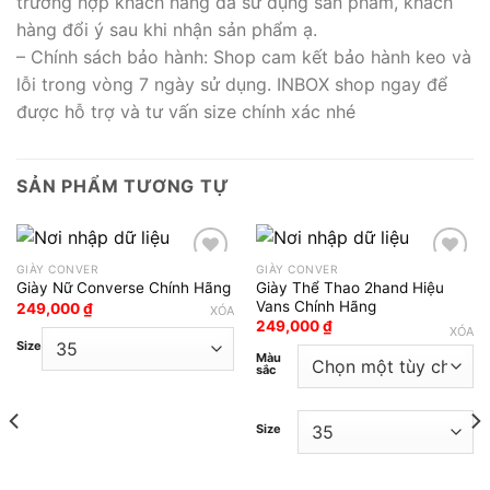
trường hợp khách hàng đã sử dụng sản phẩm, khách
hàng đổi ý sau khi nhận sản phẩm ạ.
– Chính sách bảo hành: Shop cam kết bảo hành keo và
lỗi trong vòng 7 ngày sử dụng. INBOX shop ngay để
được hỗ trợ và tư vấn size chính xác nhé
SẢN PHẨM TƯƠNG TỰ
GIÀY CONVER
GIÀY CONVER
Giày Thể Thao 2hand Hiệu
Giày Nữ Converse Chính Hãng
Add to wishlist
Add to wishlist
Vans Chính Hãng
249,000
₫
XÓA
249,000
₫
XÓA
Size
Màu
sắc
Size