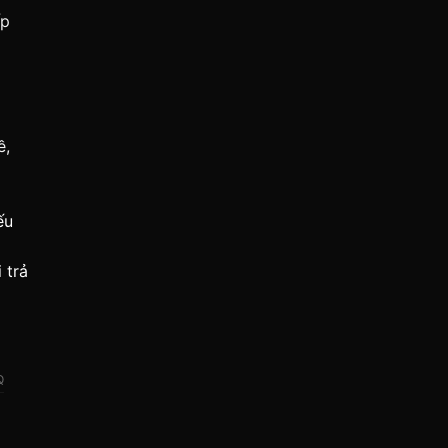
ấp
ề,
ếu
 trả
Q