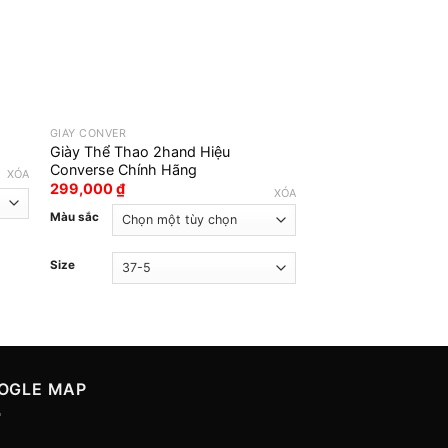
GIÀY CONVER
GIÀY CONVER
Giày Thể Thao 2hand Hiệu
Giày Converes 2ha
Converse Chính Hãng
249,000
₫
XÓA
299,000
₫
XÓA
Màu sắc
Màu sắc
Size
Size
OGLE MAP