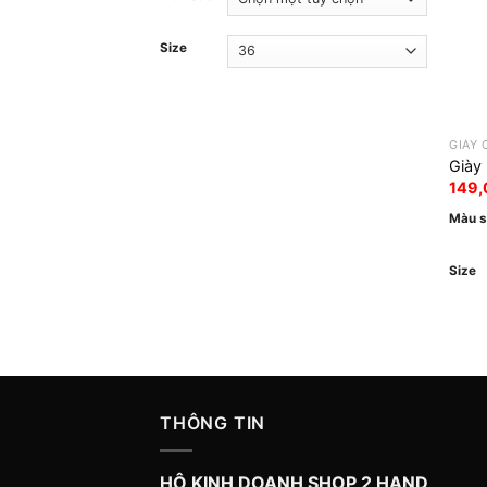
Size
GIÀY
Giày
149
Màu 
Size
THÔNG TIN
HỘ KINH DOANH SHOP 2 HAND