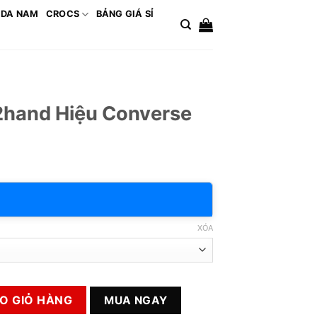
 DA NAM
CROCS
BẢNG GIÁ SỈ
2hand Hiệu Converse
XÓA
nverse số lượng
O GIỎ HÀNG
MUA NGAY