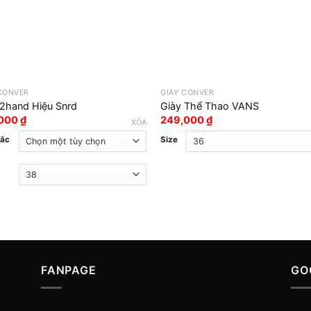
 CONVER
GIÀY CONVER
 2hand Hiệu Snrd
Giày Thể Thao VANS
,000
₫
249,000
₫
XÓA
sắc
Size
FANPAGE
GO