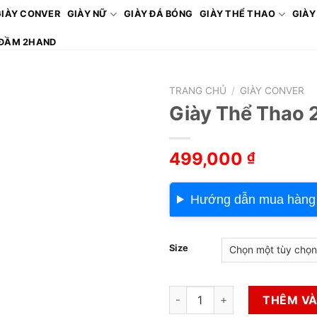
GIÀY CONVER
GIÀY NỮ
GIÀY ĐÁ BÓNG
GIÀY THỂ THAO
GIÀY
ĐẦM 2HAND
TRANG CHỦ
/
GIÀY CONVER
Giày Thể Thao 
499,000
₫
Hướng dẫn mua hàng
Size
Giày Thể Thao 2hand Hiệu Co
THÊM VÀ