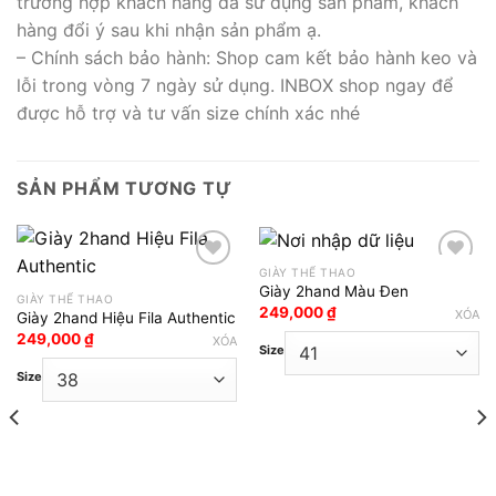
trường hợp khách hàng đã sử dụng sản phẩm, khách
hàng đổi ý sau khi nhận sản phẩm ạ.
– Chính sách bảo hành: Shop cam kết bảo hành keo và
lỗi trong vòng 7 ngày sử dụng. INBOX shop ngay để
được hỗ trợ và tư vấn size chính xác nhé
SẢN PHẨM TƯƠNG TỰ
GIÀY THỂ THAO
Giày 2hand Màu Đen
GIÀY THỂ THAO
Add to wishlist
Add to wishlist
249,000
₫
XÓA
Giày 2hand Hiệu Fila Authentic
249,000
₫
XÓA
Size
Size