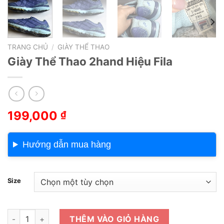
TRANG CHỦ
/
GIÀY THỂ THAO
Giày Thể Thao 2hand Hiệu Fila
199,000
₫
Hướng dẫn mua hàng
Size
Giày Thể Thao 2hand Hiệu Fila số lượng
THÊM VÀO GIỎ HÀNG