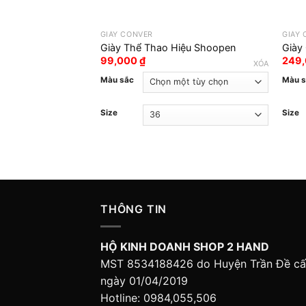
GIÀY CONVER
GIÀY
Giày Thể Thao Hiệu Shoopen
Giày
99,000
₫
249
XÓA
Màu sắc
Màu 
Size
Size
THÔNG TIN
HỘ KINH DOANH SHOP 2 HAND
MST 8534188426 do Huyện Trần Đề c
ngày 01/04/2019
Hotline: 0984,055,506