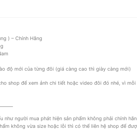
ụng ) – Chính Hãng
ng
 Nam
ào độ mới của từng đôi (giá càng cao thì giày càng mới)
cho shop để xem ảnh chi tiết hoặc video đôi đó nhé, vì mỗi
______
nếu như người mua phát hiện sản phẩm không phải chính hãn
ẩm không vừa size hoặc lỗi thì có thể liên hệ shop để đượ