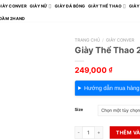
GIÀY CONVER
GIÀY NỮ
GIÀY ĐÁ BÓNG
GIÀY THỂ THAO
GIÀY
ĐẦM 2HAND
TRANG CHỦ
/
GIÀY CONVER
Giày Thể Thao 
249,000
₫
Hướng dẫn mua hàng
Size
Giày Thể Thao 2hand Hiệu Sh
THÊM VÀ