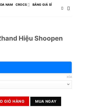
 DA NAM
CROCS
BẢNG GIÁ SỈ
2hand Hiệu Shoopen
XÓA
oopen số lượng
O GIỎ HÀNG
MUA NGAY