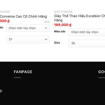
 CONVER
GIÀY CONVER
Giày Thể Thao Hiệu Excelsior C
 Converse Cao Cổ Chính Hãng
Hãng
,000
₫
XÓA
199,000
₫
sắc
Màu sắc
Size
FANPAGE
GO
ấp