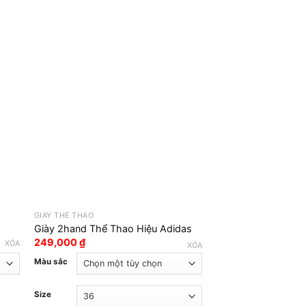
GIÀY THỂ THAO
GIÀY THỂ THAO
Giày 2hand Thể Thao Hiệu Adidas
Giày 2hand Hiệu Fi
249,000
₫
249,000
₫
XÓA
XÓA
Màu sắc
Màu sắc
Size
Size