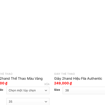
THỂ THAO
GIÀY THỂ THAO
 2hand Thể Thao Màu Vàng
Giày 2hand Hiệu Fila Authentic
000
₫
249,000
₫
XÓA
sắc
Size