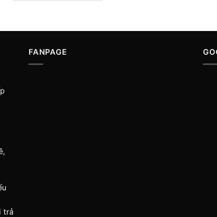
FANPAGE
GO
ấp
ề,
ếu
 trả