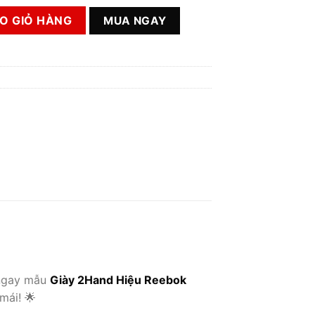
h Hãng số lượng
O GIỎ HÀNG
MUA NGAY
 ngay mẫu
Giày 2Hand Hiệu Reebok
mái! 🌟