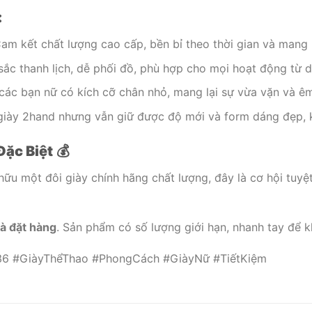
:
Cam kết chất lượng cao cấp, bền bỉ theo thời gian và mang l
sắc thanh lịch, dễ phối đồ, phù hợp cho mọi hoạt động từ d
các bạn nữ có kích cỡ chân nhỏ, mang lại sự vừa vặn và êm 
 giày 2hand nhưng vẫn giữ được độ mới và form dáng đẹp, k
Đặc Biệt
💰
hữu một đôi giày chính hãng chất lượng, đây là cơ hội tuyệt
và đặt hàng
. Sản phẩm có số lượng giới hạn, nhanh tay để k
36 #GiàyThểThao #PhongCách #GiàyNữ #TiếtKiệm