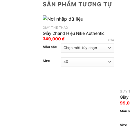
SẢN PHẨM TƯƠNG TỰ
GIÀY THỂ THAO
Giày 2hand Hiệu Nike Authentic
349,000
₫
XÓA
Màu sắc
Size
GIÀY 
Giày
99,
Màu 
Size