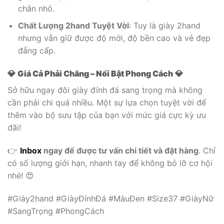
chân nhỏ.
Chất Lượng 2hand Tuyệt Vời
: Tuy là giày 2hand
nhưng vẫn giữ được độ mới, độ bền cao và vẻ đẹp
đẳng cấp.
💎
Giá Cả Phải Chăng – Nổi Bật Phong Cách
💎
Sở hữu ngay đôi giày đính đá sang trọng mà không
cần phải chi quá nhiều. Một sự lựa chọn tuyệt vời để
thêm vào bộ sưu tập của bạn với mức giá cực kỳ ưu
đãi!
👉
Inbox
ngay để được tư vấn chi tiết và đặt hàng
. Chỉ
có số lượng giới hạn, nhanh tay để không bỏ lỡ cơ hội
nhé! 😍
#Giày2hand #GiàyĐínhĐá #MàuĐen #Size37 #GiàyNữ
#SangTrọng #PhongCách