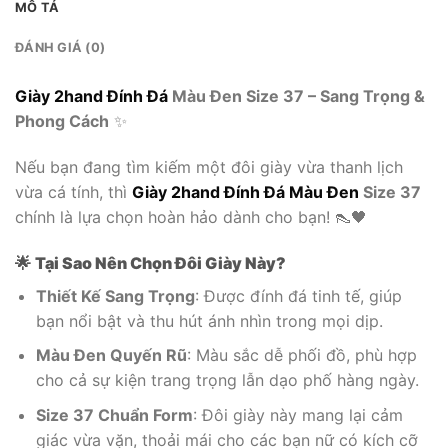
MÔ TẢ
ĐÁNH GIÁ (0)
Giày 2hand Đính Đá
Màu Đen Size 37 – Sang Trọng &
Phong Cách
✨
Nếu bạn đang tìm kiếm một đôi giày vừa thanh lịch
vừa cá tính, thì
Giày 2hand Đính Đá Màu Đen
Size 37
chính là lựa chọn hoàn hảo dành cho bạn! 👠🖤
🌟
Tại Sao Nên Chọn Đôi Giày Này?
Thiết Kế Sang Trọng
: Được đính đá tinh tế, giúp
bạn nổi bật và thu hút ánh nhìn trong mọi dịp.
Màu Đen Quyến Rũ
: Màu sắc dễ phối đồ, phù hợp
cho cả sự kiện trang trọng lẫn dạo phố hàng ngày.
Size 37 Chuẩn Form
: Đôi giày này mang lại cảm
giác vừa vặn, thoải mái cho các bạn nữ có kích cỡ