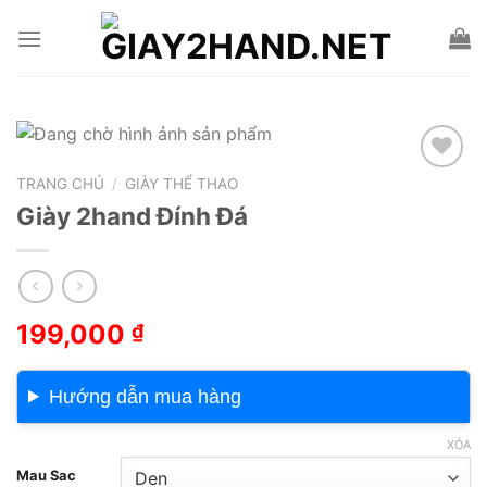
Skip
to
content
TRANG CHỦ
/
GIÀY THỂ THAO
Add to wishlist
Giày 2hand Đính Đá
199,000
₫
Hướng dẫn mua hàng
XÓA
Mau Sac