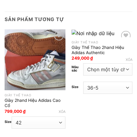
SẢN PHẨM TƯƠNG TỰ
GIÀY THỂ THAO
Giày Thể Thao 2hand Hiệu
Add to wishlist
Add to wishlist
Adidas Authentic
249,000
₫
XÓA
Màu
sắc
Size
GIÀY THỂ THAO
Giày 2hand Hiệu Adidas Cao
Cổ
799,000
₫
XÓA
Size