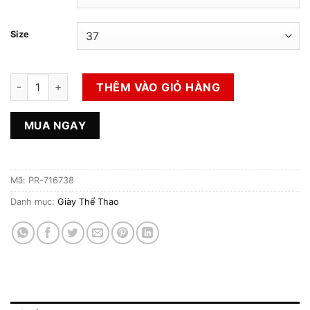
Size
Giày 2hand Đính Đá số lượng
THÊM VÀO GIỎ HÀNG
MUA NGAY
Mã:
PR-716738
Danh mục:
Giày Thể Thao