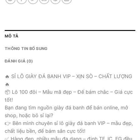
MÔ TẢ
THÔNG TIN BỔ SUNG
ĐÁNH GIÁ (0)
🔥 SỈ LÔ GIÀY ĐÁ BANH VIP – XỊN SÒ – CHẤT LƯỢNG
🔥
📦 Lô 100 đôi – Mẫu mã đẹp – Đế bám chắc – Giá cực
tốt!
Bạn đang tìm nguồn giày đá banh để bán online, mở
shop, hoặc bỏ sỉ lại?
👉 Bên mình chuyên sỉ lô giày đá banh VIP – mẫu đẹp,
chất liệu bền, đế bám sân cực tốt!
✅ Hàng đẹp, nhiều mẫu đa dạng – đinh TF, IC, FG đều