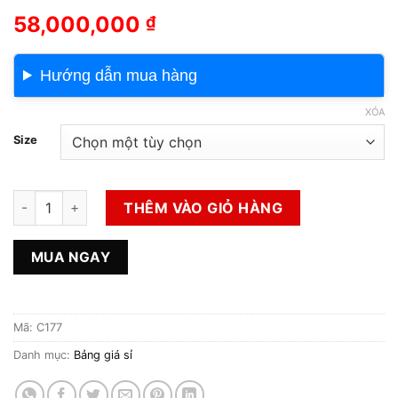
58,000,000
₫
Hướng dẫn mua hàng
XÓA
Size
Sỉ Giày Đá Banh Loại Vip số lượng
THÊM VÀO GIỎ HÀNG
MUA NGAY
Mã:
C177
Danh mục:
Bảng giá sỉ