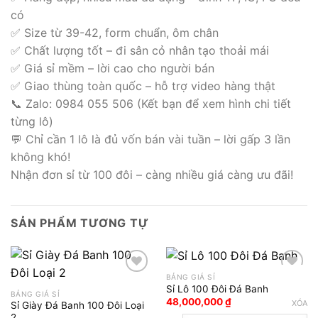
có
✅ Size từ 39-42, form chuẩn, ôm chân
✅ Chất lượng tốt – đi sân cỏ nhân tạo thoải mái
✅ Giá sỉ mềm – lời cao cho người bán
✅ Giao thùng toàn quốc – hỗ trợ video hàng thật
📞 Zalo: 0984 055 506 (Kết bạn để xem hình chi tiết
từng lô)
💬 Chỉ cần 1 lô là đủ vốn bán vài tuần – lời gấp 3 lần
không khó!
Nhận đơn sỉ từ 100 đôi – càng nhiều giá càng ưu đãi!
SẢN PHẨM TƯƠNG TỰ
BẢNG GIÁ SỈ
Sỉ Lô 100 Đôi Đá Banh
BẢNG GIÁ SỈ
Add to wishlist
Add to wishlist
48,000,000
₫
XÓA
Sỉ Giày Đá Banh 100 Đôi Loại
2