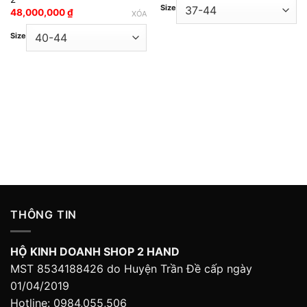
Size
48,000,000
₫
XÓA
Size
THÔNG TIN
HỘ KINH DOANH SHOP 2 HAND
MST 8534188426 do Huyện Trần Đề cấp ngày
01/04/2019
Hotline: 0984,055,506