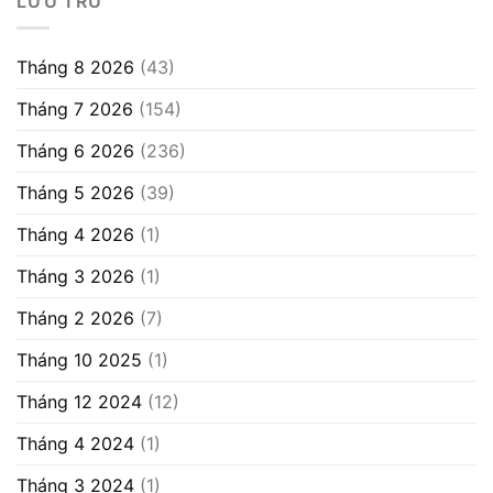
LƯU TRỮ
Tháng 8 2026
(43)
Tháng 7 2026
(154)
Tháng 6 2026
(236)
Tháng 5 2026
(39)
Tháng 4 2026
(1)
Tháng 3 2026
(1)
Tháng 2 2026
(7)
Tháng 10 2025
(1)
Tháng 12 2024
(12)
Tháng 4 2024
(1)
Tháng 3 2024
(1)