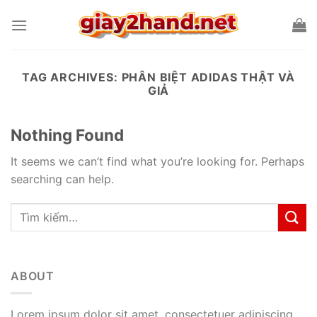
Skip
to
content
TAG ARCHIVES:
PHÂN BIỆT ADIDAS THẬT VÀ
GIẢ
Nothing Found
It seems we can’t find what you’re looking for. Perhaps
searching can help.
ABOUT
Lorem ipsum dolor sit amet, consectetuer adipiscing