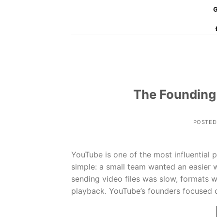
Skip
to
content
The Founding 
POSTED
YouTube is one of the most influential p
simple: a small team wanted an easier w
sending video files was slow, formats w
playback. YouTube’s founders focused 