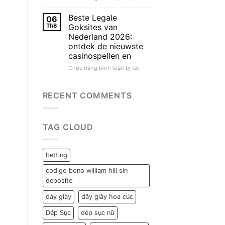
tips
Essential
for
features
Beste Legale
06
new
to
Th8
Goksites van
players
look
Nederland 2026:
for
ontdek de nieuwste
at
casinospellen en
the
best
ở
Chức năng bình luận bị tắt
online
Beste
casinos
Legale
in
Goksites
RECENT COMMENTS
Australia:
van
A
Nederland
player’s
2026:
TAG CLOUD
ontdek
de
nieuwste
casinospellen
betting
en
codigo bono william hill sin
deposito
dây giày
dây giày hoa cúc
Dép Sục
dép sục nữ