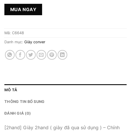
MUA NGAY
Mã:
C6648
Danh mục:
Giày conver
MÔ TẢ
THÔNG TIN BỔ SUNG
ĐÁNH GIÁ (0)
[2hand] Giày 2hand ( giày đã qua sử dụng ) – Chính