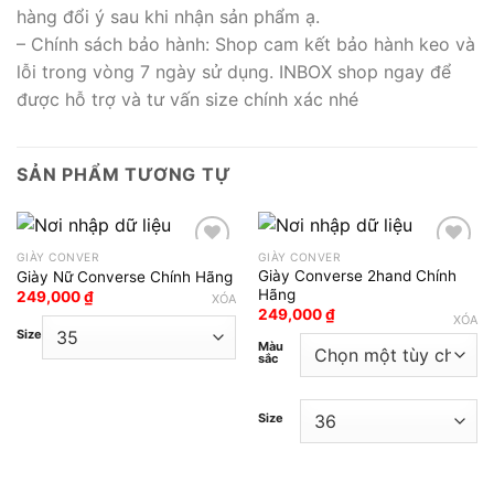
hàng đổi ý sau khi nhận sản phẩm ạ.
– Chính sách bảo hành: Shop cam kết bảo hành keo và
lỗi trong vòng 7 ngày sử dụng. INBOX shop ngay để
được hỗ trợ và tư vấn size chính xác nhé
SẢN PHẨM TƯƠNG TỰ
GIÀY CONVER
GIÀY CONVER
Giày Converse 2hand Chính
Giày Nữ Converse Chính Hãng
Add to wishlist
Add to wishlist
Hãng
249,000
₫
XÓA
249,000
₫
XÓA
Size
Màu
sắc
Size