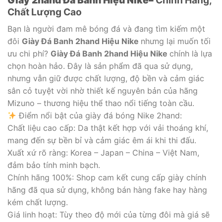
Giày 2hand Đá Banh Hiệu Nike–
Chính Hãng,
Chất Lượng Cao
Bạn là người đam mê bóng đá và đang tìm kiếm một
đôi
Giày Đá Banh 2hand Hiệu Nike
nhưng lại muốn tối
ưu chi phí?
Giày Đá Banh 2hand Hiệu Nike
chính là lựa
chọn hoàn hảo. Đây là sản phẩm đã qua sử dụng,
nhưng vẫn giữ được chất lượng, độ bền và cảm giác
sân cỏ tuyệt vời nhờ thiết kế nguyên bản của hãng
Mizuno – thương hiệu thể thao nổi tiếng toàn cầu.
Điểm nổi bật của giày đá bóng Nike 2hand:
Chất liệu cao cấp: Da thật kết hợp với vải thoáng khí,
mang đến sự bền bỉ và cảm giác êm ái khi thi đấu.
Xuất xứ rõ ràng: Korea – Japan – China – Việt Nam,
đảm bảo tính minh bạch.
Chính hãng 100%: Shop cam kết cung cấp giày chính
hãng đã qua sử dụng, không bán hàng fake hay hàng
kém chất lượng.
Giá linh hoạt: Tùy theo độ mới của từng đôi mà giá sẽ