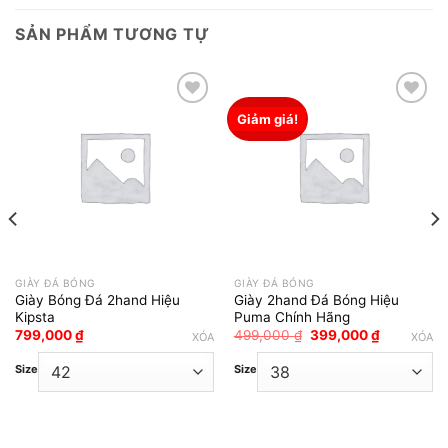
SẢN PHẨM TƯƠNG TỰ
Giảm giá!
Add to wishlist
Add to wishlist
GIÀY ĐÁ BÓNG
GIÀY ĐÁ BÓNG
Giày Bóng Đá 2hand Hiệu
Giày 2hand Đá Bóng Hiệu
Kipsta
Puma Chính Hãng
Giá
Giá
799,000
₫
499,000
₫
399,000
₫
XÓA
XÓA
gốc
hiện
là:
tại
Size
Size
499,000 ₫.
là:
₫.
399,000 ₫