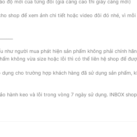
ào độ mới của từng đôi (giá càng cao thì giày càng mới)
cho shop để xem ảnh chi tiết hoặc video đôi đó nhé, vì mỗi
______
nếu như người mua phát hiện sản phẩm không phải chính hãn
ẩm không vừa size hoặc lỗi thì có thể liên hệ shop để đượ
p dụng cho trường hợp khách hàng đã sử dụng sản phẩm, k
ảo hành keo và lỗi trong vòng 7 ngày sử dụng. INBOX shop