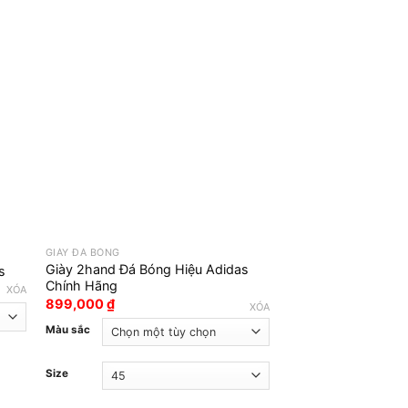
GIÀY ĐÁ BÓNG
GIÀY ĐÁ BÓNG
Giày 2hand Đá Bóng Hiệu Adidas
s
Giày 2hand Đá Bón
Chính Hãng
399,000
₫
XÓA
899,000
₫
XÓA
Size
Màu sắc
Size