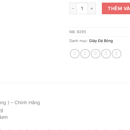
Giày Đá Bóng Hiệu Nike Chính
THÊM VÀ
Mã:
B295
Danh mục:
Giày Đá Bóng
ụng ) – Chính Hãng
ng
 Nam