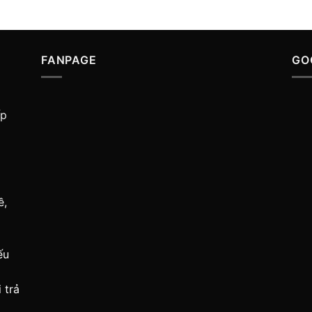
FANPAGE
GO
ấp
ề,
ếu
 trả