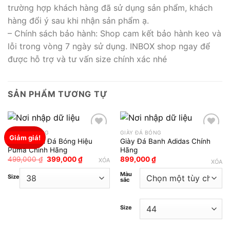
trường hợp khách hàng đã sử dụng sản phẩm, khách
hàng đổi ý sau khi nhận sản phẩm ạ.
– Chính sách bảo hành: Shop cam kết bảo hành keo và
lỗi trong vòng 7 ngày sử dụng. INBOX shop ngay để
được hỗ trợ và tư vấn size chính xác nhé
SẢN PHẨM TƯƠNG TỰ
GIÀY ĐÁ BÓNG
GIÀY ĐÁ BÓNG
Giảm giá!
Giày 2hand Đá Bóng Hiệu
Giày Đá Banh Adidas Chính
Add to wishlist
Add to wishlist
Puma Chính Hãng
Hãng
Giá
Giá
499,000
₫
399,000
₫
899,000
₫
XÓA
XÓA
gốc
hiện
là:
tại
Màu
Size
499,000 ₫.
là:
sắc
399,000 ₫.
Size