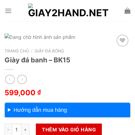
Skip
to
content
TRANG CHỦ
/
GIÀY ĐÁ BÓNG
Add to wishlist
Giày đá banh – BK15
599,000
₫
Hướng dẫn mua hàng
Giày đá banh - BK15 số lượng
THÊM VÀO GIỎ HÀNG